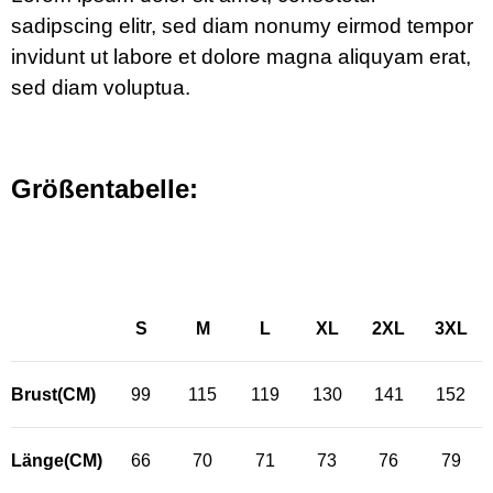
sadipscing elitr, sed diam nonumy eirmod tempor
invidunt ut labore et dolore magna aliquyam erat,
sed diam voluptua.
Größentabelle:
S
M
L
XL
2XL
3XL
Brust(CM)
99
115
119
130
141
152
Länge(CM)
66
70
71
73
76
79